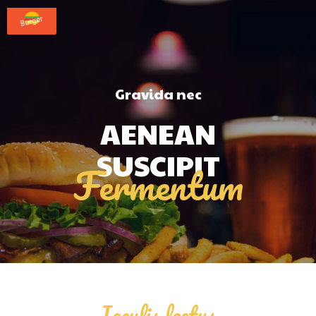
Gravida nec
AENEAN
SUSCIPIT
Fermentum
Iaculis lectus